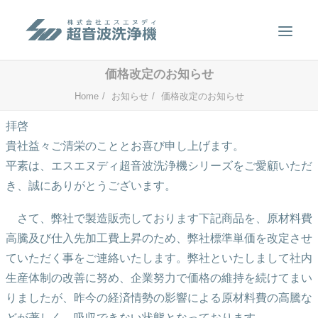
価格改定のお知らせ
製品案内
Home
お知らせ
価格改定のお知らせ
超音波洗浄のしくみ
拝啓
貴社益々ご清栄のこととお喜び申し上げます。
特徴
平素は、エスエヌディ超音波洗浄機シリーズをご愛顧いただ
用途
き、誠にありがとうございます。
販売事例
さて、弊社で製造販売しております下記商品を、原材料費
洗浄液について
高騰及び仕入先加工費上昇のため、弊社標準単価を改定させ
お問い合わせ
ていただく事をご連絡いたします。弊社といたしまして社内
生産体制の改善に努め、企業努力で価格の維持を続けてまい
SEARCH
りましたが、昨今の経済情勢の影響による原材料費の高騰な
どが著しく、吸収できない状態となっております。