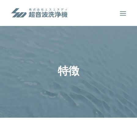
製品案内
超音波洗浄のしくみ
特徴
特徴
用途
販売事例
洗浄液について
お問い合わせ
SEARCH