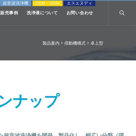
超音波洗浄機
OEM・ODM
エスエヌディ
販売事例
洗浄液について
お問い合わせ
製品案内
>
揺動機構式
>
卓上型
インナップ
た超音波洗浄機を開発、製品化し、幅広い分野（理