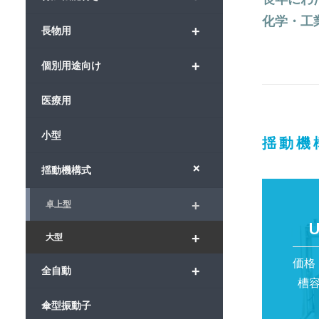
化学・工
+
長物用
+
個別用途向け
医療用
小型
揺動機
+
揺動機構式
+
卓上型
U
+
大型
価格 
+
全自動
槽容
傘型振動子