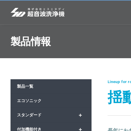
製品情報
Lineup for 
製品一覧
揺
エコソニック
+
スタンダード
+
付加機能付き
長年にわ