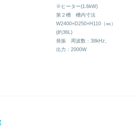
※ヒーター(1.6kW)
第２槽 槽内寸法
W2400×D250×H110（㎜）
(約36L)
発振 周波数：38kHz、
出力：2000W
途