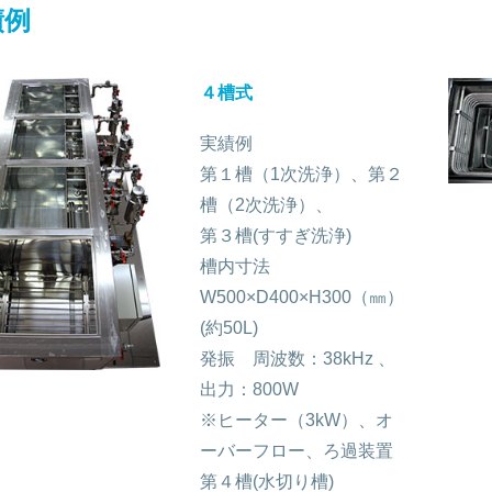
績例
４槽式
実績例
第１槽（1次洗浄）、第２
槽（2次洗浄）、
第３槽(すすぎ洗浄)
槽内寸法
W500×D400×H300（㎜）
(約50L)
発振 周波数：38kHz 、
出力：800W
※ヒーター（3kW）、オ
ーバーフロー、ろ過装置
第４槽(水切り槽)