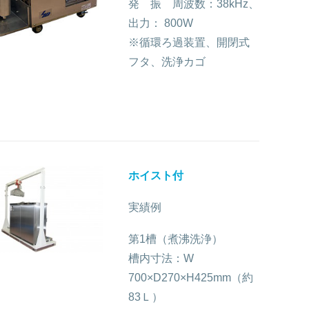
発 振 周波数：38kHz、
出力： 800W
※循環ろ過装置、開閉式
フタ、洗浄カゴ
ホイスト付
実績例
第1槽（煮沸洗浄）
槽内寸法：W
700×D270×H425mm（約
83Ｌ）