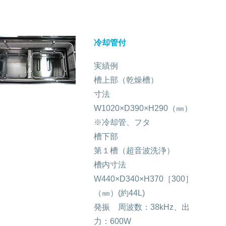
冷却管付
実績例
槽上部（乾燥槽）
寸法
W1020×D390×H290（㎜）
※冷却管、フタ
槽下部
第１槽（超音波洗浄）
槽内寸法
W440×D340×H370［300］
（㎜）(約44L)
発振 周波数：38kHz、出
力：600W