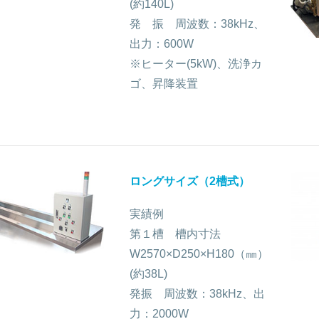
(約140L)
発 振 周波数：38kHz、
出力：600W
※ヒーター(5kW)、洗浄カ
ゴ、昇降装置
ロングサイズ（2槽式）
実績例
第１槽 槽内寸法
W2570×D250×H180（㎜）
(約38L)
発振 周波数：38kHz、出
力：2000W