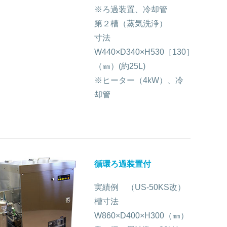
※ろ過装置、冷却管
第２槽（蒸気洗浄）
寸法
W440×D340×H530［130］
（㎜）(約25L)
※ヒーター（4kW）、冷
却管
循環ろ過装置付
実績例 （US-50KS改）
槽寸法
W860×D400×H300（㎜）