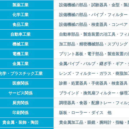
製薬工業
設備機械の部品・試験器具・金型・製
化学工業
設備機械の部品・パイプ・フィルター
食品工業
設備機械の部品・検査器具・コンベア
自動車工業
自動車部品・製造装置の冶工具・フィ
機械工業
加工部品・精密機械部品・スプリング
電機工業
プリント基板・電子部品・製造装置の
金属工業
金属パイプ・バルブ・継ぎ手・ギア・
光学・プラスチック工業
レンズ・フィルター・ガラス・樹脂加
医療関係
診察・処置器具・手術器具・検査器具
サービス関係
ブラインド・換気扇フィルター・修理
厨房関係
調理器具・食器・配膳トレー・フィル
印刷関係
版板・ローラー・ダイス 他
貴金属・装飾・陶芸
貴金属加工品・眼鏡・腕時計・指輪・