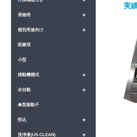
+
実
+
長物用
+
個別用途向け
医療用
小型
+
揺動機構式
+
全自動
傘型振動子
+
投込
+
洗浄液(US-CLEAN)