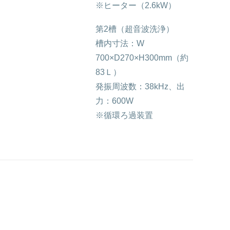
※ヒーター（2.6kW）
第2槽（超音波洗浄）
槽内寸法：W
700×D270×H300mm（約
83Ｌ）
発振周波数：38kHz、出
力：600W
※循環ろ過装置