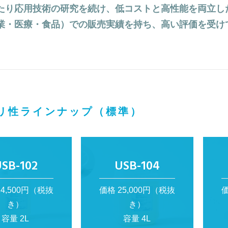
たり応用技術の研究を続け、低コストと高性能を両立し
業・医療・食品）での販売実績を持ち、高い評価を受け
リ性ラインナップ（標準）
SB-102
USB-104
14,500円（税抜
価格 25,000円（税抜
価
き）
き）
容量 2L
容量 4L