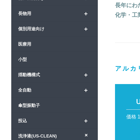
長年にわ
+
長物用
化学・工
+
個別用途向け
医療用
小型
アルカ
+
揺動機構式
+
全自動
U
傘型振動子
価格 
+
投込
+
洗浄液(US-CLEAN)