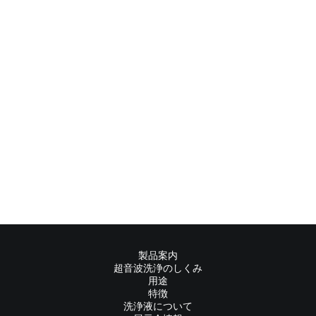
製品案内
超音波洗浄のしくみ
用途
特徴
洗浄液について