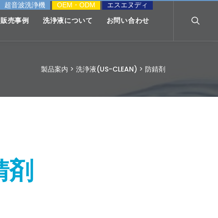
超音波洗浄機
OEM・ODM
エスエヌディ
販売事例
洗浄液について
お問い合わせ
製品案内
>
洗浄液(US-CLEAN)
>
防錆剤
防錆剤