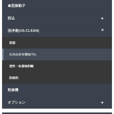
傘型振動子
+
投込
+
洗浄液(US-CLEAN)
脱脂
生体由来有機物汚れ
塗料・粘着物剥離
防錆剤
乾燥機
+
オプション