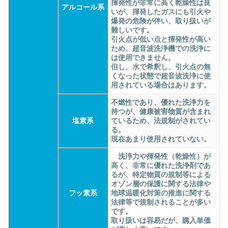
揮発性が非常に高く乾燥性は良
アルコール系
いが、揮発したガスにも引火や
爆発の危険が伴い、取り扱いが
難しいです。
引火点が低い点と揮発性が高い
ため、超音波洗浄機での洗浄に
は使用できません。
但し、水で希釈し、
引火点の無
くなった状態で超音波洗浄に使
用されている場合はあり
ます。
不燃性であり、優れた洗浄力を
持つが、健康被害物質が含まれ
塩素系
ているため、法規制がされてい
る。
現在あまり使用されていない。
洗浄力や揮発性（乾燥性）が
高く、非常に優れた洗浄剤であ
るが、特定物質の規制等による
オゾン層の保護に関する法律や
フッ素系
地球温暖化対策の推進に関する
法律等で規制されることが多い
です。
取り扱いは容易だが、購入単価