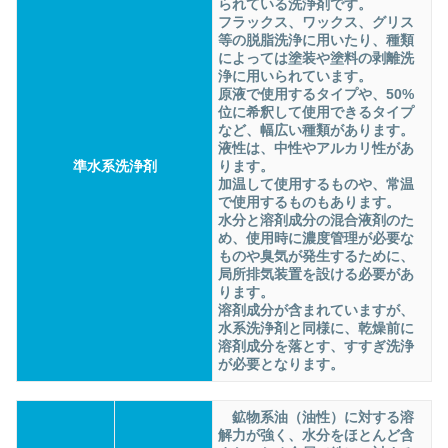
られている洗浄剤です。
フラックス、ワックス、グリス
等の脱脂洗浄に用いたり、種類
によっては塗装や塗料の剥離洗
浄に用いられています。
原液で使用するタイプや、50%
位に希釈して使用できるタイプ
など、幅広い種類があります。
液性は、中性やアルカリ性があ
準水系洗浄剤
ります。
加温して使用するものや、常温
で使用するものもあります。
水分と溶剤成分の混合液剤のた
め、使用時に濃度管理が必要な
ものや臭気が発生するために、
局所排気装置を設ける必要があ
ります。
溶剤成分が含まれていますが、
水系洗浄剤と同様に、乾燥前に
溶剤成分を落とす、すすぎ洗浄
が必要となります。
鉱物系油（油性）に対する溶
解力が強く、水分をほとんど含