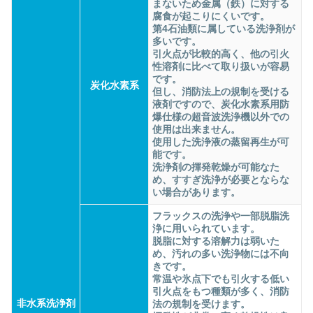
まないため金属（鉄）に対する
腐食が起こりにくいです。
第4石油類に属している洗浄剤が
多いです。
引火点が比較的高く、他の引火
性溶剤に比べて取り扱いが容易
です。
炭化水素系
但し、消防法上の規制を受ける
液剤ですので、炭化水素系用防
爆仕様の超音波洗浄機以外での
使用は出来ません。
使用した洗浄液の蒸留再生が可
能です。
洗浄剤の揮発乾燥が可能なた
め、すすぎ洗浄が必要とならな
い場合があります。
フラックスの洗浄や一部脱脂洗
浄に用いられています。
脱脂に対する溶解力は弱いた
め、汚れの多い洗浄物には不向
きです。
常温や氷点下でも引火する低い
引火点をもつ種類が多く、消防
非水系洗浄剤
法の規制を受けます。