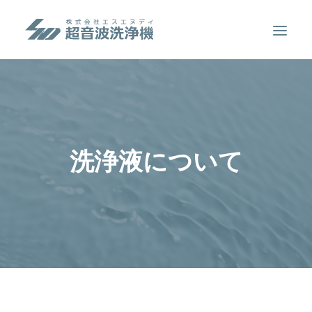
製品案内
超音波洗浄のしくみ
特徴
洗浄液について
用途
販売事例
洗浄液について
お問い合わせ
SEARCH