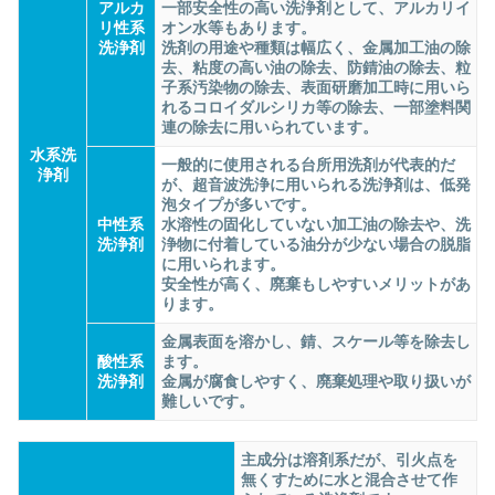
アルカ
一部安全性の高い洗浄剤として、アルカリイ
リ性系
オン水等もあります。
洗浄剤
洗剤の用途や種類は幅広く、金属加工油の除
去、粘度の高い油の除去、防錆油の除去、粒
子系汚染物の除去、表面研磨加工時に用いら
れるコロイダルシリカ等の除去、一部塗料関
連の除去に用いられています。
水系洗
一般的に使用される台所用洗剤が代表的だ
浄剤
が、超音波洗浄に用いられる洗浄剤は、低発
泡タイプが多いです。
中性系
水溶性の固化していない加工油の除去や、洗
洗浄剤
浄物に付着している油分が少ない場合の脱脂
に用いられます。
安全性が高く、廃棄もしやすいメリットがあ
ります。
金属表面を溶かし、錆、スケール等を除去し
酸性系
ます。
洗浄剤
金属が腐食しやすく、廃棄処理や取り扱いが
難しいです。
主成分は溶剤系だが、引火点を
無くすために水と混合させて作