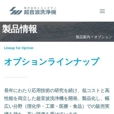
製品情報
製品案内
製品案内
>
オプション
超音波洗浄のしくみ
Lineup for Option
特徴
オプションラインナップ
用途
販売事例
洗浄液について
長年にわたり応用技術の研究を続け、低コストと高
お問い合わせ
性能を両立した超音波洗浄機を開発、製品化し、幅
SEARCH
広い分野（理化学・工業・医療・食品）での販売実