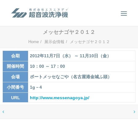
メッセナゴヤ２０１２
製品案内
Home
展示会情報
メッセナゴヤ２０１２
超音波洗浄のしくみ
会期
2012年11月7日（水） ～ 11月10日（金）
特徴
開催時間
10：00 ～ 17：00
用途
会場
ポートメッセなごや（名古屋港金城ふ頭）
小間番号
1g－4
販売事例
URL
http://www.messenagoya.jp/
洗浄液について
お問い合わせ
SEARCH