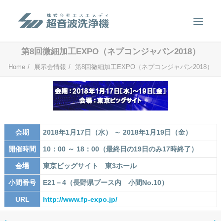
第8回微細加工EXPO（ネプコンジャパン2018）
製品案内
Home
展示会情報
第8回微細加工EXPO（ネプコンジャパン2018）
超音波洗浄のしくみ
特徴
用途
会期
2018年1月17日（水） ～ 2018年1月19日（金）
販売事例
開催時間
10：00 ～ 18：00（最終日の19日のみ17時終了）
洗浄液について
会場
東京ビッグサイト 東3ホール
お問い合わせ
小間番号
E21－4（長野県ブース内 小間No.10）
SEARCH
URL
http://www.fp-expo.jp/