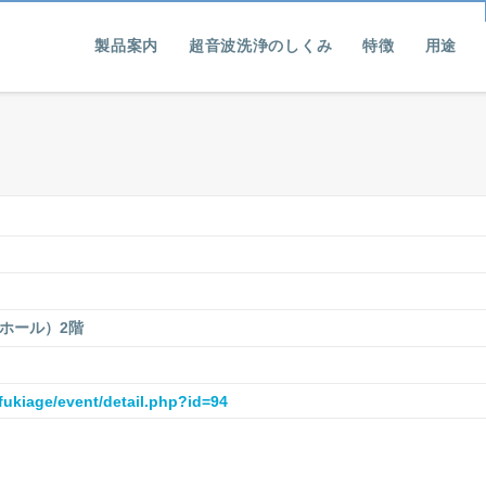
製品案内
超音波洗浄のしくみ
特徴
用途
ホール）2階
/fukiage/event/detail.php?id=94