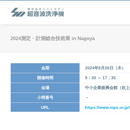
2024測定・計測総合技術展 in Nagoya
会期
2024年9月26日（木）
開催時間
9：30 ～ 17：30
会場
中小企業振興会館（吹上
小間番号
－
URL
https://www.nipc.or.jp