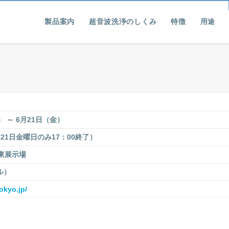
製品案内
超音波洗浄のしくみ
特徴
用途
） ～ 6月21日（金）
0 （21日金曜日のみ17：00終了）
東展示場
ル）
okyo.jp/