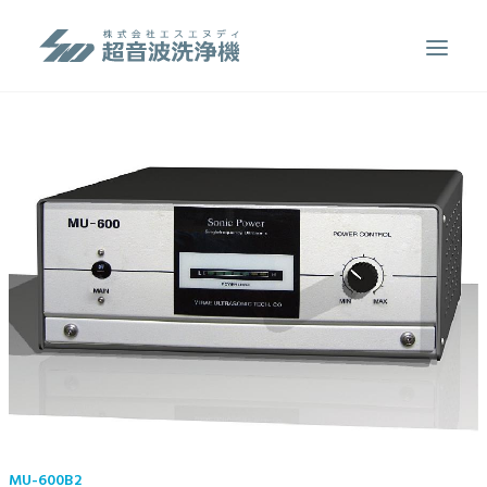
製品案内
超音波洗浄のしくみ
特徴
用途
販売事例
洗浄液について
お問い合わせ
SEARCH
MU-600B2