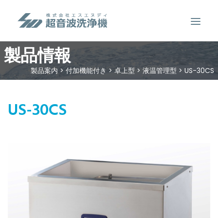
製品情報
製品案内
製品案内
>
付加機能付き
>
卓上型
>
液温管理型
>
US-30CS
超音波洗浄のしくみ
特徴
US-30CS
用途
販売事例
洗浄液について
お問い合わせ
SEARCH