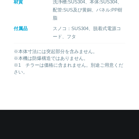
材質
洗浄槽:SUS304、本体:SUS304、
配管:SUS及び黄銅、パネル:PP樹
脂
付属品
スノコ：SUS304、脱着式電源コ
ード、フタ
※本体寸法には突起部分を含みません。
※本機は防爆構造ではありません。
※1 チラーは価格に含まれません。別途ご用意くだ
さい。