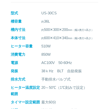
型式
US-30CS
槽容量
36L
槽内寸法
500✕300✕200
本体寸法
600✕410✕340
ヒーター容量
510W
消費電力
850W
電源
AC100V 50-60Hz
発振
38ｋHz BLT 自励発振
排水方式
手動排水バルブ式
ヒーター温度設定
20～50℃（1℃刻みで設定）
範囲
タイマー設定範囲
最大60分