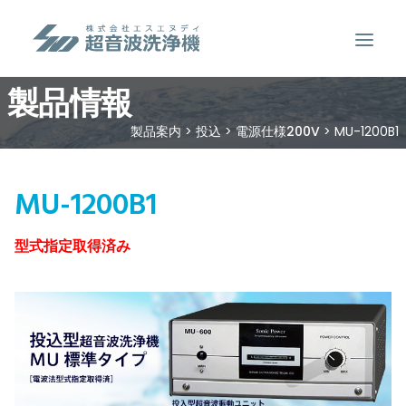
製品情報
製品案内
製品案内
>
投込
>
電源仕様200V
>
MU-1200B1
超音波洗浄のしくみ
特徴
MU-1200B1
用途
型式指定取得済み
販売事例
洗浄液について
お問い合わせ
SEARCH