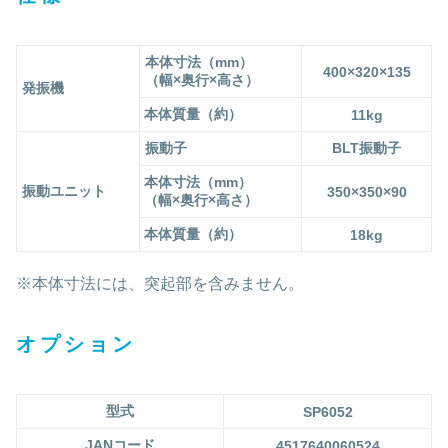
本体寸法（mm）
400×320×135
（幅×奥行×高さ）
発振機
本体質量（約）
11kg
振動子
BLT振動子
本体寸法（mm）
振動ユニット
350
×
350
×
90
（幅×奥行×高さ）
本体質量（約）
18kg
※本体寸法には、突起部を含みません。
オプション
型式
SP6052
JAN
コード
4517640060524