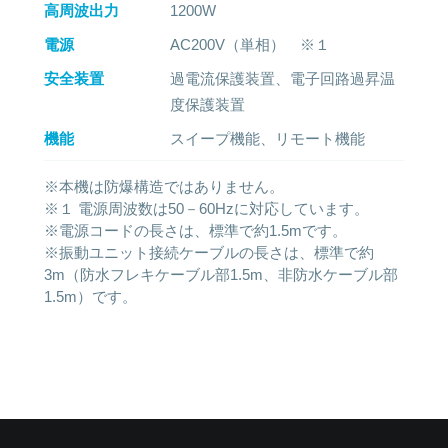
高周波出力
1200W
電源
AC200V（単相） ※１
安全装置
過電流保護装置、電子回路過昇温
度保護装置
機能
スイープ機能、リモート機能
※本機は防爆構造ではありません。
※１ 電源周波数は50－60Hzに対応しています。
※電源コードの長さは、標準で約1.5mです。
※振動ユニット接続ケーブルの長さは、標準で約
3m（防水フレキケーブル部1.5m、非防水ケーブル部
1.5m）です。