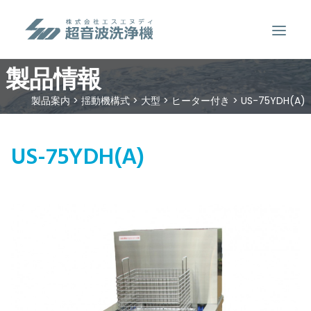
製品情報
製品案内
製品案内
>
揺動機構式
>
大型
>
ヒーター付き
>
US-75YDH(A)
超音波洗浄のしくみ
特徴
US-75YDH(A)
用途
販売事例
洗浄液について
お問い合わせ
SEARCH