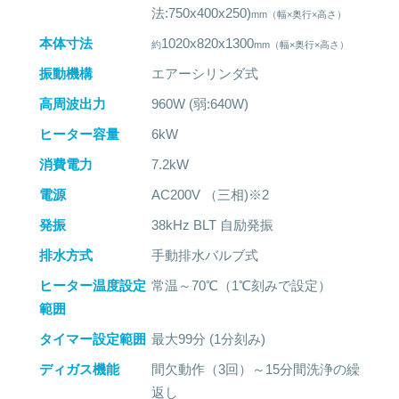
法:750x400x250)
本体寸法
1020x820x1300
振動機構
エアーシリンダ式
高周波出力
960W (弱:640W)
ヒーター容量
6kW
消費電力
7.2kW
電源
AC200V （三相)※2
発振
38kHz BLT 自励発振
排水方式
手動排水バルブ式
ヒーター温度設定
常温～70℃（1℃刻みで設定）
範囲
タイマー設定範囲
最大99分 (1分刻み)
ディガス機能
間欠動作（3回）～15分間洗浄の繰
返し