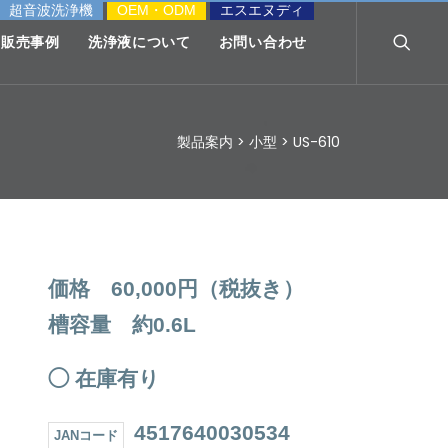
超音波洗浄機
OEM・ODM
エスエヌディ
販売事例
洗浄液について
お問い合わせ
製品案内
>
小型
>
US-610
価格 60,000円（税抜き）
槽容量 約0.6L
◯ 在庫有り
4517640030534
JANコード