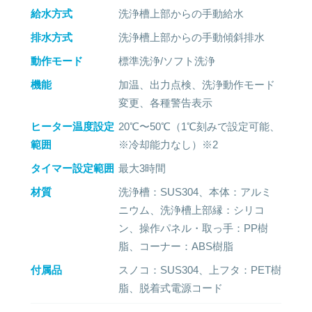
給水方式
洗浄槽上部からの手動給水
排水方式
洗浄槽上部からの手動傾斜排水
動作モード
標準洗浄/ソフト洗浄
機能
加温、出力点検、洗浄動作モード
変更、各種警告表示
ヒーター温度設定
20℃〜50℃（1℃刻みで設定可能、
範囲
※冷却能力なし）※2
タイマー設定範囲
最大3時間
材質
洗浄槽：SUS304、本体：アルミ
ニウム、洗浄槽上部縁：シリコ
ン、操作パネル・取っ手：PP樹
脂、コーナー：ABS樹脂
付属品
スノコ：SUS304、上フタ：PET樹
脂、脱着式電源コード