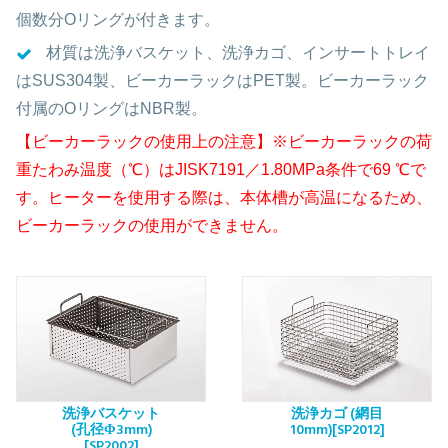
個数分Oリングが付きます。
材質は洗浄バスケット、洗浄カゴ、インサートトレイ
はSUS304製、ビーカーラックはPET製。ビーカーラック
付属のОリングはNBR製。
【ビーカーラックの使用上の注意】※ビーカーラックの荷
重たわみ温度（℃）はJISK7191／1.80MPa条件で69 ℃で
す。ヒーターを使用する際は、本体槽が高温になるため、
ビーカーラックの使用ができません。
洗浄バスケット
洗浄カゴ (網目
(孔径Φ3mm)
10mm)[SP2012]
[SP2002]