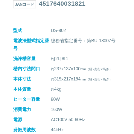
4517640031821
JANコード
型式
US-802
電波法型式指定番
総務省指定番号：第BU-18007号
号
洗浄槽容量
[2L]※1
槽内寸法間口
237x137x100
本体寸法
319x217x194
本体質量
4kg
ヒーター容量
80W
消費電力
160W
電源
AC100V 50-60Hz
発振周波数
44kHz