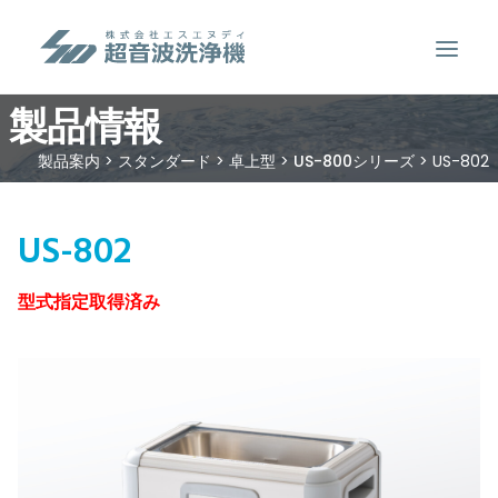
製品情報
製品案内
製品案内
>
スタンダード
>
卓上型
>
US-800シリーズ
>
US-802
超音波洗浄のしくみ
特徴
US-802
用途
型式指定取得済み
販売事例
洗浄液について
お問い合わせ
SEARCH