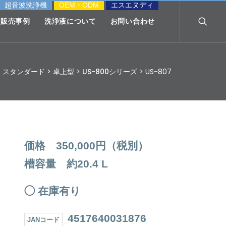
超音波洗浄機
OEM・ODM
エスエヌディ
販売事例
洗浄液について
お問い合わせ
>
スタンダード
>
卓上型
>
US-800シリーズ
>
US-807
価格 350,000円（税別）
槽容量 約20.4 L
◯ 在庫有り
4517640031876
JANコード