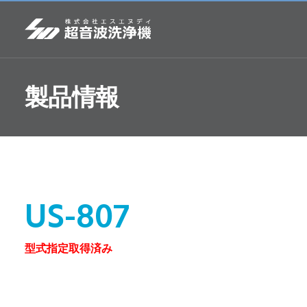
製品情報
US-807
型式指定取得済み