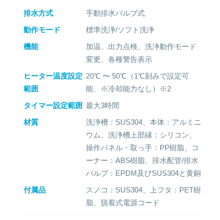
排水方式
手動排水バルブ式
動作モード
標準洗浄/ソフト洗浄
機能
加温、出力点検、洗浄動作モード
変更、各種警告表示
ヒーター温度設定
20℃ 〜 50℃（1℃刻みで設定可
範囲
能、※冷却能力なし）※2
タイマー設定範囲
最大3時間
材質
洗浄槽：SUS304、本体：アルミニ
ウム、洗浄槽上部縁：シリコン、
操作パネル・取っ手：PP樹脂、コ
ーナー：ABS樹脂、排水配管/排水
バルブ：EPDM及びSUS304と黄銅
付属品
スノコ：SUS304、上フタ：PET樹
脂、脱着式電源コード