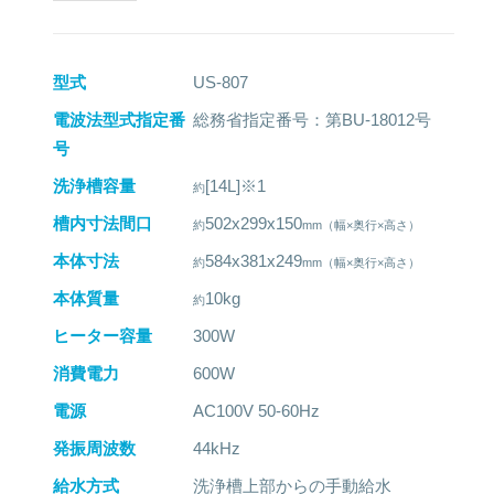
型式
US-807
電波法型式指定番
総務省指定番号：第BU-18012号
号
洗浄槽容量
[14L]※1
槽内寸法間口
502x299x150
本体寸法
584x381x249
本体質量
10kg
ヒーター容量
300W
消費電力
600W
電源
AC100V 50-60Hz
発振周波数
44kHz
給水方式
洗浄槽上部からの手動給水