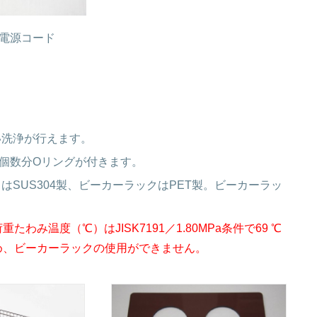
電源コード
い洗浄が行えます。
の個数分Oリングが付きます。
SUS304製、ビーカーラックはPET製。ビーカーラッ
温度（℃）はJISK7191／1.80MPa条件で69 ℃
め、ビーカーラックの使用ができません。