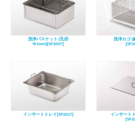
洗浄バスケット (孔径
洗浄カゴ (
Φ3mm)[SP2007]
[SP2
インサートトレイ[SP2027]
インサート
[SP2