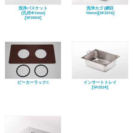
洗浄バスケット
洗浄カゴ (網目
(孔径Φ3mm)
10mm)[SP2014]
[SP2004]
ビーカーラックC
インサートトレイ
[SP2024]