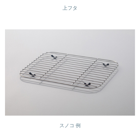
上フタ
スノコ 例