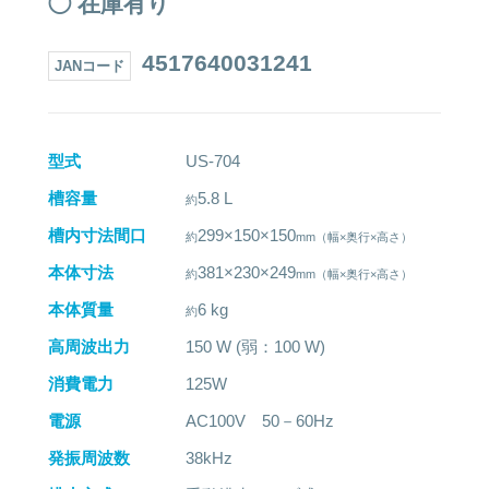
◯ 在庫有り
4517640031241
JANコード
型式
US-704
槽容量
5.8 L
槽内寸法間口
299×150×150
本体寸法
381×230×249
本体質量
6 kg
高周波出力
150 W (弱：100 W)
消費電力
125W
電源
AC100V 50－60Hz
発振周波数
38kHz