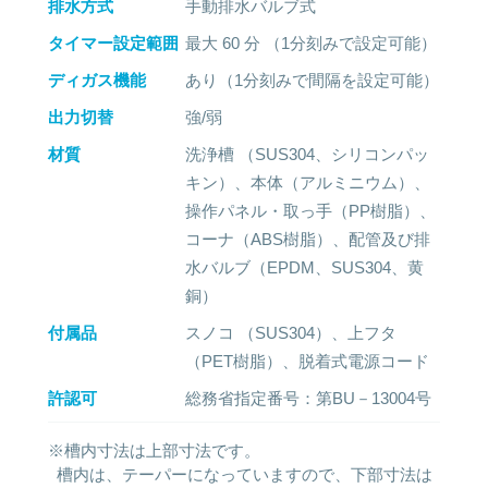
排水方式
手動排水バルブ式
タイマー設定範囲
最大 60 分 （1分刻みで設定可能）
ディガス機能
あり（1分刻みで間隔を設定可能）
出力切替
強/弱
材質
洗浄槽 （SUS304、シリコンパッ
キン）、本体（アルミニウム）、
操作パネル・取っ手（PP樹脂）、
コーナ（ABS樹脂）、配管及び排
水バルブ（EPDM、SUS304、黄
銅）
付属品
スノコ （SUS304）、上フタ
（PET樹脂）、脱着式電源コード
許認可
総務省指定番号：第BU－13004号
※槽内寸法は上部寸法です。
槽内は、テーパーになっていますので、下部寸法は