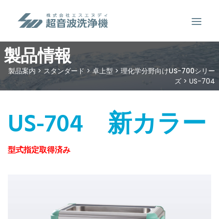
製品情報
製品案内
製品案内
>
スタンダード
>
卓上型
>
理化学分野向けUS-700シリー
ズ
>
US-704
超音波洗浄のしくみ
特徴
US-704 新カラー
用途
販売事例
型式指定取得済み
洗浄液について
お問い合わせ
SEARCH