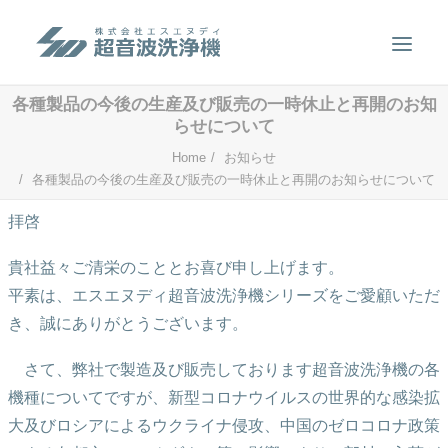
各種製品の今後の生産及び販売の一時休止と再開のお知
らせについて
製品案内
Home
お知らせ
超音波洗浄のしくみ
各種製品の今後の生産及び販売の一時休止と再開のお知らせについて
特徴
拝啓
用途
貴社益々ご清栄のこととお喜び申し上げます。
販売事例
平素は、エスエヌディ超音波洗浄機シリーズをご愛顧いただ
き、誠にありがとうございます。
洗浄液について
お問い合わせ
さて、弊社で製造及び販売しております超音波洗浄機の各
機種についてですが、新型コロナウイルスの世界的な感染拡
SEARCH
大及びロシアによるウクライナ侵攻、中国のゼロコロナ政策