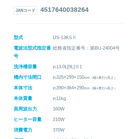
4517640038264
JANコード
型式
US-13KSⅡ
電波法型式指定番
総務省指定番号：第BU-24004号
号
洗浄槽容量
13.0L[9L]※1
槽内寸法間口
325×299×150
本体寸法
390×364×290
本体質量
11kg
高周波出力
160W
ヒーター容量
210W
消費電力
370W