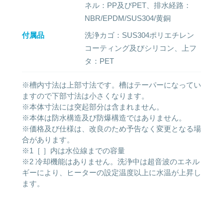
ネル：PP及びPET、排水経路：
NBR/EPDM/SUS304/黄銅
付属品
洗浄カゴ：SUS304ポリエチレン
コーティング及びシリコン、上フ
タ：PET
※槽内寸法は上部寸法です。槽はテーパーになってい
ますので下部寸法は小さくなります。
※本体寸法には突起部分は含まれません。
※本体は防水構造及び防爆構造ではありません。
※価格及び仕様は、改良のため予告なく変更となる場
合があります。
※1［ ］内は水位線までの容量
※2 冷却機能はありません。洗浄中は超音波のエネル
ギーにより、ヒーターの設定温度以上に水温が上昇し
ます。