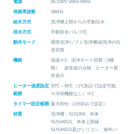
電源
AC100V 50Hz-60Hz
発振周波数
38kHz
給水方式
洗浄槽上部からの手動注水
排水方式
手動排水バルブ式
動作モード
標準洗浄/ソフト洗浄/断続洗浄の任
意切替
機能
加温※2、洗浄モード切替（3種
類）、超音波の点検、ヒーター異
常表示
ヒーター温度設定
20℃～50℃（1℃刻みで設定可能、
範囲
※冷却機能なし）※2
タイマー設定範囲
最大60分（1分刻みで設定）
材質
洗浄槽：SUS304、本体：
SUS443J1、本体上部縁：
SUS443J1及びシリコン、操作パ