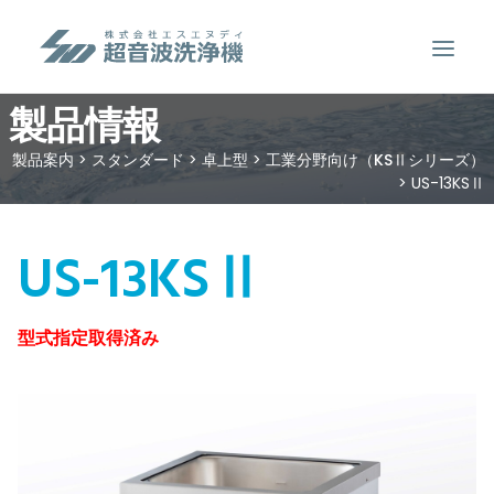
製品情報
製品案内
製品案内
>
スタンダード
>
卓上型
>
工業分野向け（KSⅡシリーズ）
>
US-13KSⅡ
超音波洗浄のしくみ
特徴
US-13KSⅡ
用途
販売事例
型式指定取得済み
洗浄液について
お問い合わせ
SEARCH