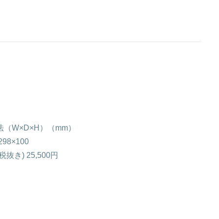
法（W×D×H）（mm）
298×100
税抜き) 25,500円