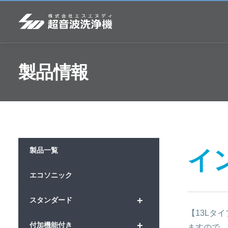
製品情報
イ
製品一覧
エコソニック
+
スタンダード
【13Lタイ
+
付加機能付き
ますので、