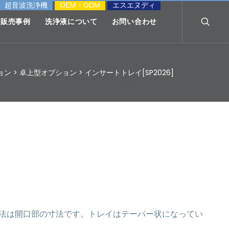
超音波洗浄機
OEM・ODM
エスエヌディ
販売事例
洗浄液について
お問い合わせ
ョン
>
卓上型オプション
>
インサートトレイ[SP2026]
69 ＜※寸法は開口部の寸法です。トレイはテーパー状になってい