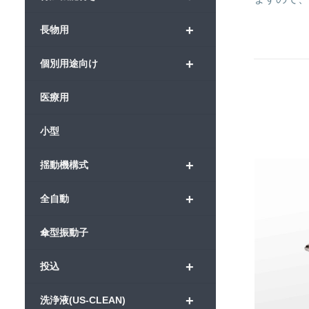
+
長物用
+
個別用途向け
医療用
小型
+
揺動機構式
+
全自動
傘型振動子
+
投込
+
洗浄液(US-CLEAN)