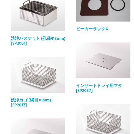
ビーカーラックA
洗浄バスケット (孔径Φ3mm)
[SP2001]
インサートトレイ用フタ
[SP2037]
洗浄カゴ (網目10mm)
[SP2017]