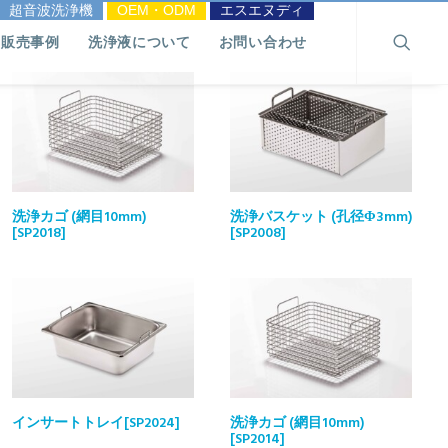
超音波洗浄機
OEM・ODM
エスエヌディ
販売事例
洗浄液について
お問い合わせ
洗浄カゴ (網目10mm)
洗浄バスケット (孔径Φ3mm)
[SP2018]
[SP2008]
インサートトレイ[SP2024]
洗浄カゴ (網目10mm)
[SP2014]