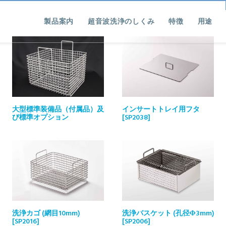
製品案内
超音波洗浄のしくみ
特徴
用途
大型標準装備品（付属品）及
インサートトレイ用フタ
び標準オプション
[SP2038]
洗浄カゴ (網目10mm)
洗浄バスケット (孔径Φ3mm)
[SP2016]
[SP2006]