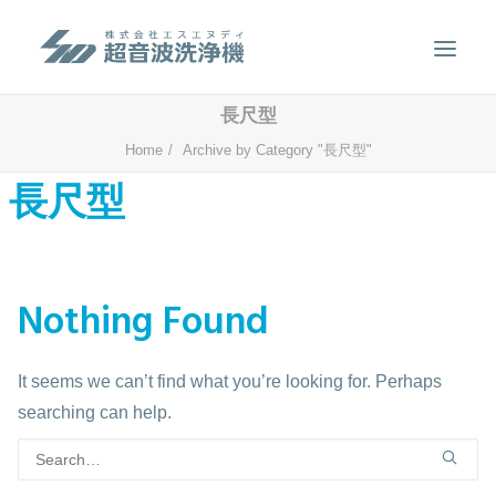
長尺型
製品案内
Home
Archive by Category "長尺型"
長尺型
超音波洗浄のしくみ
特徴
用途
Nothing Found
販売事例
洗浄液について
It seems we can’t find what you’re looking for. Perhaps
お問い合わせ
searching can help.
SEARCH