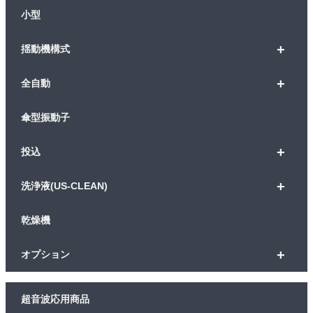
小型
+
揺動機構式
+
全自動
傘型振動子
+
投込
+
洗浄液(US-CLEAN)
乾燥機
+
オプション
超音波応用商品